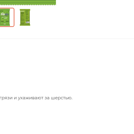
рязи и ухаживают за шерстью.
ап.
кожу.