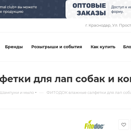
1
г. Краснодар, ​Ул. Прос
Бренды
Розыгрыши и события
Как купить
Бло
етки для лап собак и к
—
Шампуни и мыло
ФИТОДОК влажные салфетки для лап соб