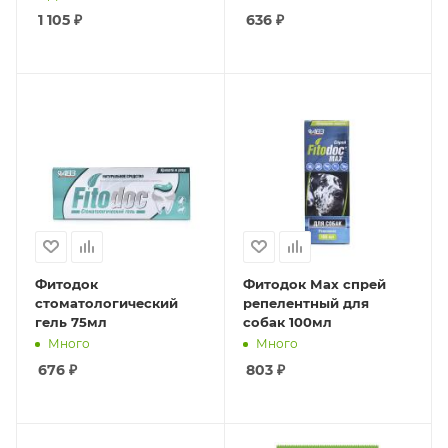
1 105
₽
636
₽
Фитодок
Фитодок Мах спрей
стоматологический
репелентный для
гель 75мл
собак 100мл
Много
Много
676
₽
803
₽