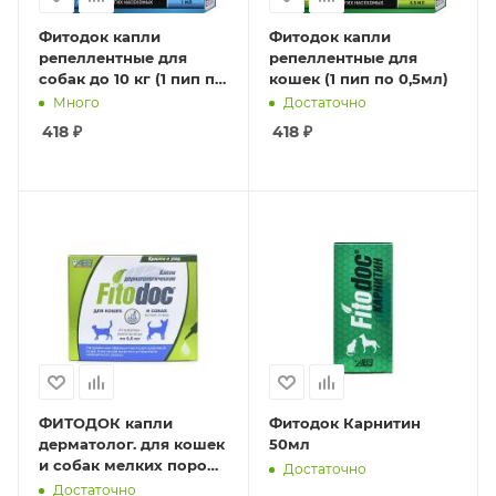
Фитодок капли
Фитодок капли
репеллентные для
репеллентные для
собак до 10 кг (1 пип по
кошек (1 пип по 0,5мл)
1мл)
Много
Достаточно
418
₽
418
₽
ФИТОДОК капли
Фитодок Карнитин
дерматолог. для кошек
50мл
и собак мелких пород
Достаточно
0,6мл*4пип
Достаточно