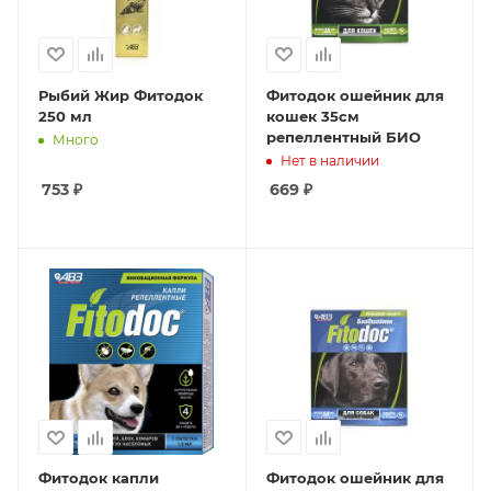
Рыбий Жир Фитодок
Фитодок ошейник для
250 мл
кошек 35см
репеллентный БИО
Много
Нет в наличии
753
₽
669
₽
Фитодок капли
Фитодок ошейник для