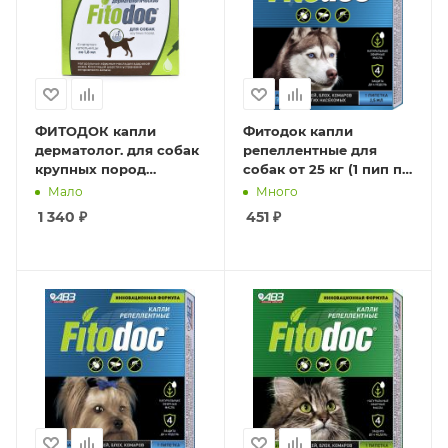
ФИТОДОК капли
Фитодок капли
дерматолог. для собак
репеллентные для
крупных пород
собак от 25 кг (1 пип по
1,8мл*4пип
2,5мл) годен до 09.26.
Мало
Много
1 340
₽
451
₽