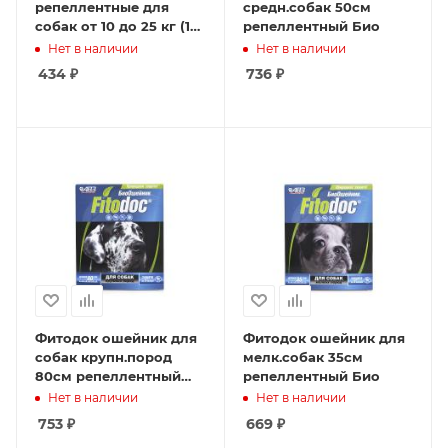
репеллентные для
средн.собак 50см
собак от 10 до 25 кг (1
репеллентный Био
пип по 1,5мл)
Нет в наличии
Нет в наличии
434
₽
736
₽
Фитодок ошейник для
Фитодок ошейник для
собак крупн.пород
мелк.собак 35см
80см репеллентный
репеллентный Био
Био
Нет в наличии
Нет в наличии
753
₽
669
₽