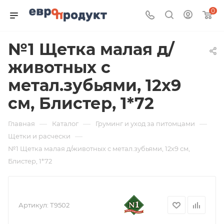
0
№1 Щетка малая д/
животных с
метал.зубьями, 12х9
см, Блистер, 1*72
—
—
—
Главная
Каталог
Груминг и уход за питомцами
—
Щетки и расчески
№1 Щетка малая д/животных с метал.зубьями, 12х9 см,
Блистер, 1*72
Артикул:
Т9502