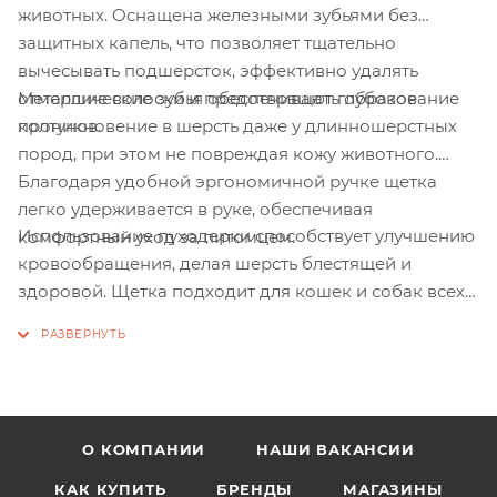
животных. Оснащена железными зубьями без
защитных капель, что позволяет тщательно
вычесывать подшерсток, эффективно удалять
Металлические зубья обеспечивают глубокое
отмершие волоски и предотвращать образование
проникновение в шерсть даже у длинношерстных
колтунов.
пород, при этом не повреждая кожу животного.
Благодаря удобной эргономичной ручке щетка
легко удерживается в руке, обеспечивая
Использование пуходерки способствует улучшению
комфортный уход за питомцем.
кровообращения, делая шерсть блестящей и
здоровой. Щетка подходит для кошек и собак всех
пород и станет отличным помощником в период
линьки.
О КОМПАНИИ
НАШИ ВАКАНСИИ
КАК КУПИТЬ
БРЕНДЫ
МАГАЗИНЫ