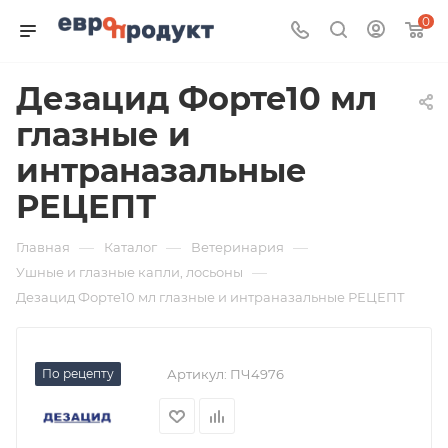
0
Дезацид Форте10 мл
глазные и
интраназальные
РЕЦЕПТ
—
—
—
Главная
Каталог
Ветеринария
—
Ушные и глазные капли, лосьоны
Дезацид Форте10 мл глазные и интраназальные РЕЦЕПТ
По рецепту
Артикул:
ПЧ4976