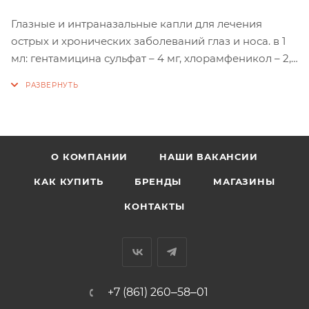
Глазные и интраназальные капли для лечения
острых и хронических заболеваний глаз и носа. в 1
мл: гентамицина сульфат – 4 мг, хлорамфеникол – 2,5
мг, янтарная кислота – 1 мг и вспомогательные
компоненты.
О КОМПАНИИ
НАШИ ВАКАНСИИ
КАК КУПИТЬ
БРЕНДЫ
МАГАЗИНЫ
КОНТАКТЫ
+7 (861) 260‒58‒01