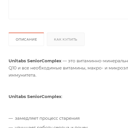
ОПИСАНИЕ
КАК КУПИТЬ
Unitabs SeniorComplex
— это витаминно-минеральны
Q10 и все необходимые витамины, макро- и микроэ
иммунитета.
Unitabs
SeniorComplex
:
замедляет процесс старения
улучшает работу сердца и почек