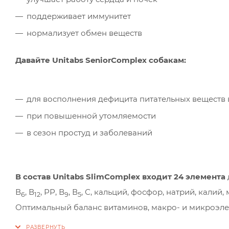
поддерживает иммунитет
нормализует обмен веществ
Давайте Unitabs SeniorComplex собакам:
для восполнения дефицита питательных веществ 
при повышенной утомляемости
в сезон простуд и заболеваний
В состав Unitabs SlimComplex входит 24 элемента
В
, В
, РР, В
, В
, С, кальций, фосфор, натрий, калий,
6
12
9
5
Оптимальный баланс витаминов, макро- и микроэле
физических нагрузок и поддерживает организм ста