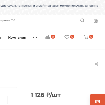
торная, 9А
0
0
0
г
Компания
1 126
₽
/шт