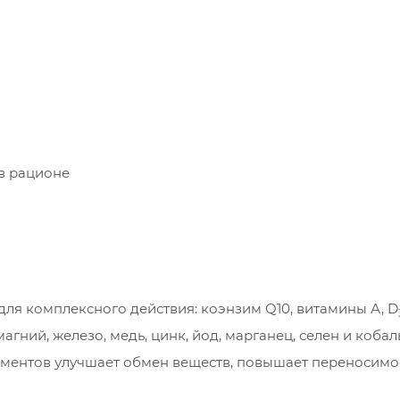
в рационе
для комплексного действия: коэнзим Q10, витамины А, D
 магний, железо, медь, цинк, йод, марганец, селен и кобаль
ментов улучшает обмен веществ, повышает переносимо
реющего животного.