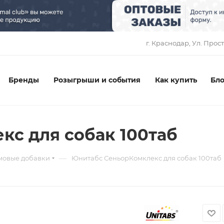
1
г. Краснодар, ​Ул. Прос
Бренды
Розыгрыши и события
Как купить
Бло
с для собак 100таб
—
мовые добавки
Юнитабс СеньорКомклекс для собак 100таб