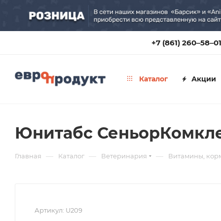
+7 (861) 260‒58‒0
Каталог
Акции
Юнитабс СеньорКомклек
—
—
—
Главная
Каталог
Ветеринария
Витамины, кор
Артикул:
U209