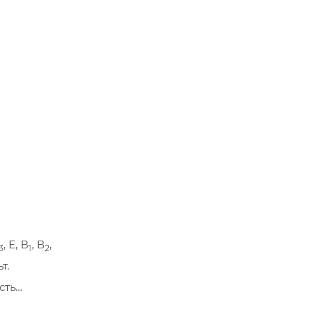
, Е, В
, В
,
3
1
2
т.
сть