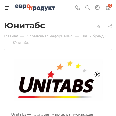
0
Юнитабс
—
—
Главная
Справочная информация
Наши бренды
—
Юнитабс
Unitabs — торговая марка, выпускающая