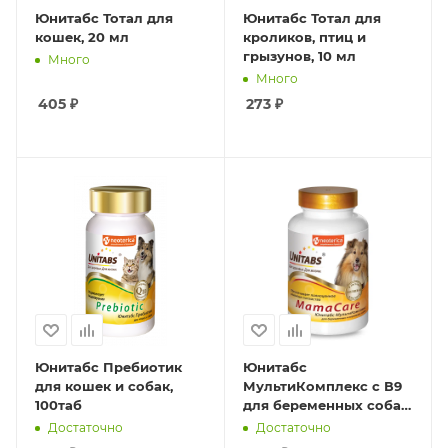
Юнитабс Тотал для
Юнитабс Тотал для
кошек, 20 мл
кроликов, птиц и
грызунов, 10 мл
Много
Много
405
₽
273
₽
Юнитабс Пребиотик
Юнитабс
для кошек и собак,
МультиКомплекс c В9
100таб
для беременных собак,
100таб
Достаточно
Достаточно