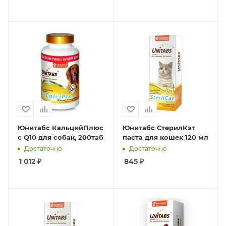
Юнитабс КальцийПлюс
Юнитабс СтерилКэт
c Q10 для собак, 200таб
паста для кошек 120 мл
Достаточно
Достаточно
1 012
₽
845
₽