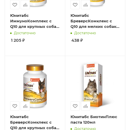
Юнитабс
Юнитабс
ИммуноКомплекс c
БреверсКомклекс c
Q10 для крупных собак,
Q10 для мелких собак,
100таб
100 таб
Достаточно
Достаточно
1 205
₽
438
₽
Юнитабс
Юнитабс БиотинПлюс
БреверсКомклекс c
паста 120мл
Q10 для крупных собак,
Достаточно