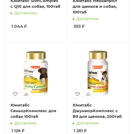
Юнитабс SlimComplex
Юнитабс Неокапрол
c Q10 для собак, 100таб
для щенков и собак,
100таб
Достаточно
Достаточно
1 044
₽
553
₽
Юнитабс
Юнитабс
СеньорКомклекс для
ДжуниорКомплекс c
собак 100таб
В9 для щенков, 200таб
Достаточно
Достаточно
1 126
₽
1 261
₽