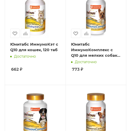
Юнитабс ИммуноКэт с
Юнитабс
Q10 для кошек, 120 таб
ИммуноКомплекс c
Q10 для мелких собак,
Достаточно
100таб
Достаточно
662
₽
773
₽