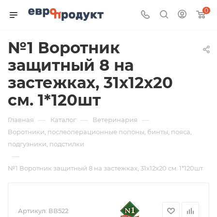
0
№1 Воротник
защитный 8 на
застежках, 31х12х20
см. 1*120шт
—
—
—
Главная
Каталог
Ветеринария
Воротники, послеоперационные попоны, бинты, пояса,
подгузники, подстилки
—
№1 Воротник защитный 8 на застежках, 31х12х20 см. 1*120шт
Артикул:
ВВ522