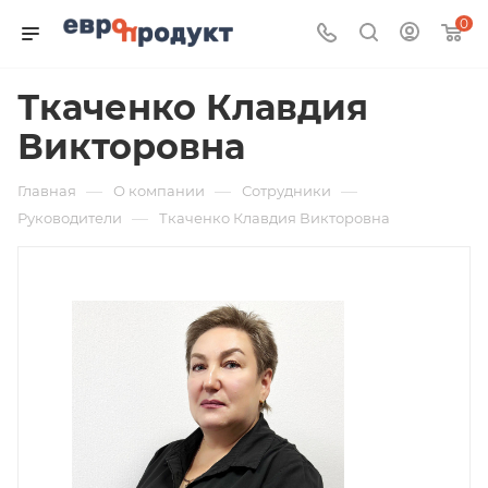
0
Ткаченко Клавдия
Викторовна
—
—
—
Главная
О компании
Сотрудники
—
Руководители
Ткаченко Клавдия Викторовна