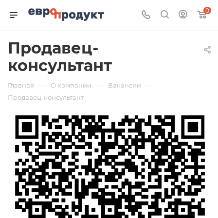
0
Продавец-
консультант
—
—
—
Главная
О компании
Вакансии
Продавец-консультант