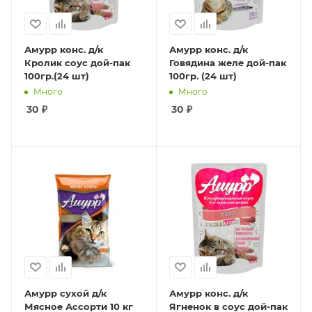
Амурр конс. д/к
Амурр конс. д/к
Кролик соус дой-пак
Говядина желе дой-пак
100гр.(24 шт)
100гр. (24 шт)
Много
Много
30
₽
30
₽
Амурр сухой д/к
Амурр конс. д/к
Мясное Ассорти 10 кг
Ягненок в соус дой-пак