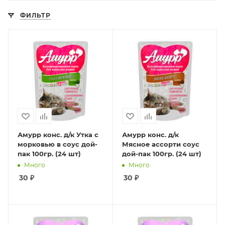
ФИЛЬТР
Амурр конс. д/к Утка с
Амурр конс. д/к
морковью в соус дой-
Мясное ассорти соус
пак 100гр. (24 шт)
дой-пак 100гр. (24 шт)
Много
Много
30
₽
30
₽