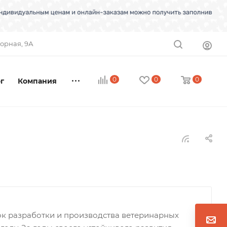
торная, 9А
0
0
0
г
Компания
к разработки и производства ветеринарных