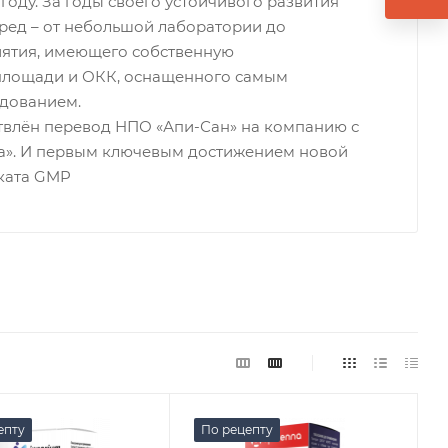
 году. За годы своего устойчивого развития
ред – от небольшой лаборатории до
ятия, имеющего собственную
 площади и ОКК, оснащенного самым
дованием.
твлён перевод НПО «Апи-Сан» на компанию с
». И первым ключевым достижением новой
ката GMP
епту
По рецепту