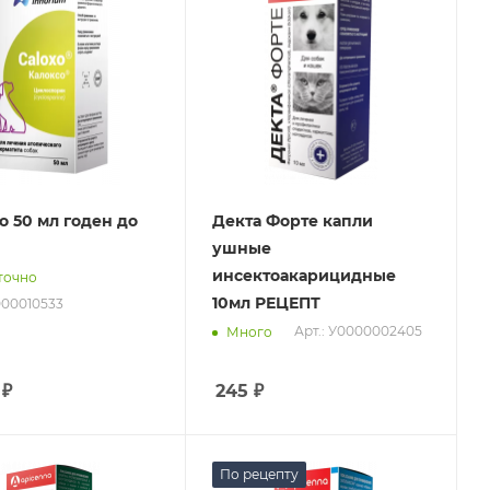
о 50 мл годен до
Декта Форте капли
ушные
инсектоакарицидные
точно
10мл РЕЦЕПТ
000010533
Арт.: У0000002405
Много
₽
245
₽
По рецепту