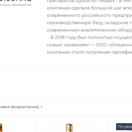
препаратов одной из первых - в 1991
компания сделала большой шаг впе
современного российского предпри
производственную базу, складские
современным аналитическим обору
В 2018 году был полностью осущес
новым названием — ООО «Апиценна
компании стало получение сертифи
овки (возрастание)
По рец