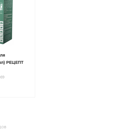
для
мл) РЕЦЕПТ
269
ДОВ