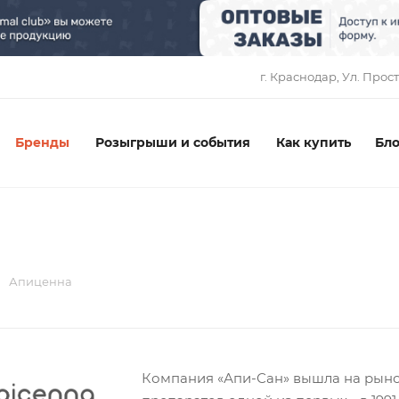
1
г. Краснодар, ​Ул. Прос
Бренды
Розыгрыши и события
Как купить
Бло
Апиценна
Компания «Апи-Сан» вышла на рыно