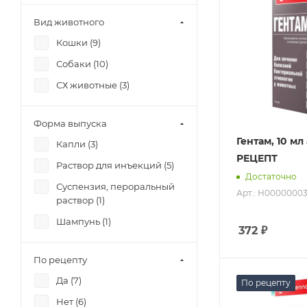
Вид животного
Кошки (
9
)
Собаки (
10
)
СХ животные (
3
)
Форма выпуска
Гентам, 10 м
Капли (
3
)
РЕЦЕПТ
Раствор для инъекций (
5
)
Достаточно
Суспензия, пероральный
Арт.: Н0000000
раствор (
1
)
Шампунь (
1
)
372
₽
По рецепту
Да (
7
)
По рецепту
Нет (
6
)