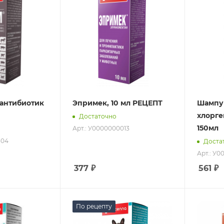
л антибиотик
Эпримек, 10 мл РЕЦЕПТ
Шампу
хлорг
Достаточно
150мл
Арт.: У0000000013
304
Доста
Арт.: У0
377
₽
561
₽
По рецепту