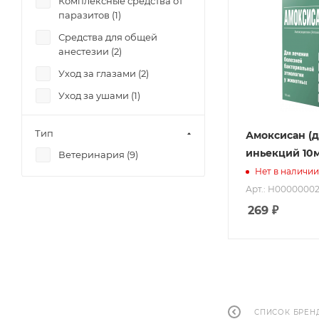
Комплексные средства от
паразитов (
1
)
Средства для общей
анестезии (
2
)
Уход за глазами (
2
)
Уход за ушами (
1
)
Тип
Амоксисан (
иньекций 10
Ветеринария (
9
)
Нет в наличии
Арт.: Н0000000
269
₽
СПИСОК БРЕН