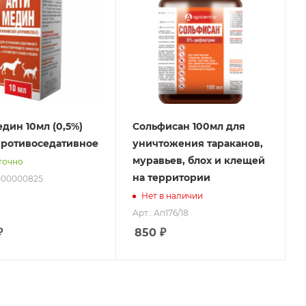
дин 10мл (0,5%)
Сольфисан 100мл для
противоседативное
уничтожения тараканов,
муравьев, блох и клещей
точно
на территории
0000000825
Нет в наличии
Арт.: Ап176/18
₽
850
₽