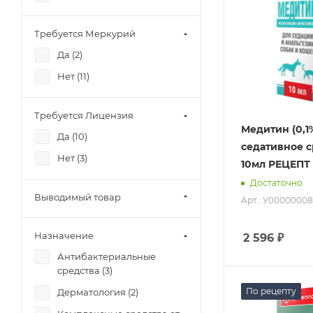
Требуется Меркурий
Да (
2
)
Нет (
11
)
Требуется Лицензия
Медитин (0,1
Да (
10
)
седативное с
Нет (
3
)
10мл РЕЦЕПТ
Достаточно
Выводимый товар
Арт.: У0000000
Назначение
2 596
₽
Антибактериальные
средства (
3
)
По рецепту
Дерматология (
2
)