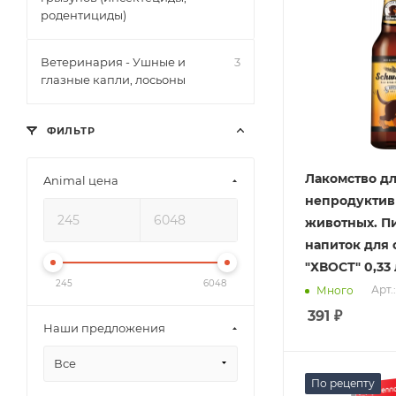
родентициды)
Ветеринария - Ушные и
3
глазные капли, лосьоны
ФИЛЬТР
Лакомство д
Animal цена
непродукти
животных. П
напиток для 
"ХВОСТ" 0,33 
245
6048
Арт.
Много
391
₽
Наши предложения
Все
По рецепту