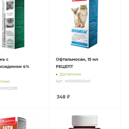
нь с
Офтальмосан, 15 мл
ексидином 4%
РЕЦЕПТ
Достаточно
Арт.: Н0000000249
точно
000002595
348
₽