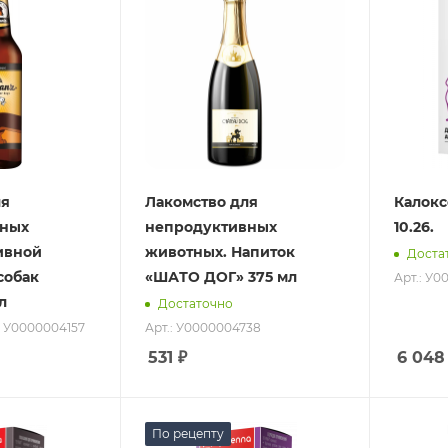
ля
Лакомство для
Калокс
вных
непродуктивных
10.26.
ивной
животных. Напиток
Доста
собак
«ШАТО ДОГ» 375 мл
Арт.: У0
л
Достаточно
: У0000004157
Арт.: У0000004738
531
₽
6 048
По рецепту