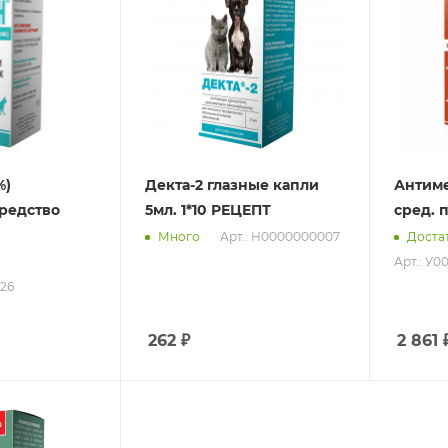
%)
Декта-2 глазные капли
Антиме
редство
5мл. 1*10 РЕЦЕПТ
сред. 
Арт.: Н0000000007
Много
Доста
Арт.: У
826
262
₽
2 861