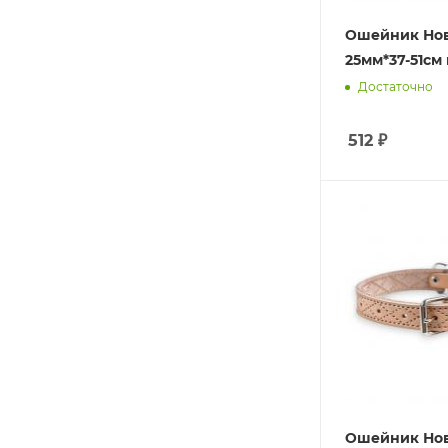
Ошейник Но
25мм*37-51см
Достаточно
512
₽
Ошейник Но