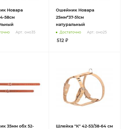
ик Новара
Ошейник Новара
4-58см
25мм*37-51см
альный
натуральный
Арт.: оно35
Арт.: оно25
точно
Достаточно
512
₽
к 35мм обх 52-
Шлейка "К" 42-53/38-64 см