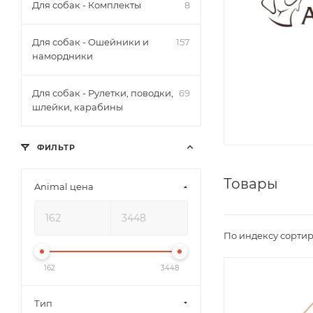
Для собак - Комплекты
8
Для собак - Ошейники и
157
намордники
Для собак - Рулетки, поводки,
69
шлейки, карабины
ФИЛЬТР
Товары
Animal цена
По индексу сортир
162
3448
Тип