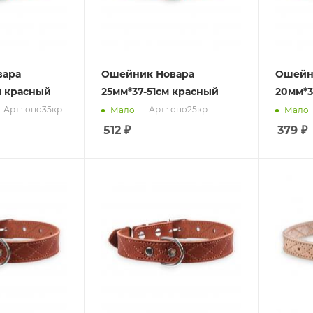
вара
Ошейник Новара
Ошейн
м красный
25мм*37-51см красный
20мм*3
Арт.: оно35кр
Арт.: оно25кр
Мало
Мало
512
₽
379
₽