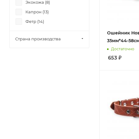
Экокожа (
8
)
Капрон (
13
)
Фетр (
14
)
Ошейник Но
Страна производства
35мм*44-58с
Достаточно
653
₽