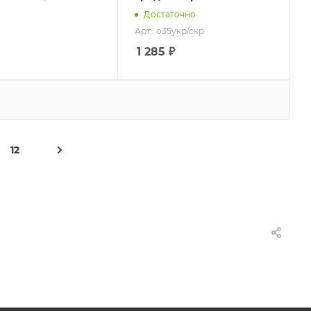
Достаточно
Арт.: о35укр/скр
1 285
₽
12