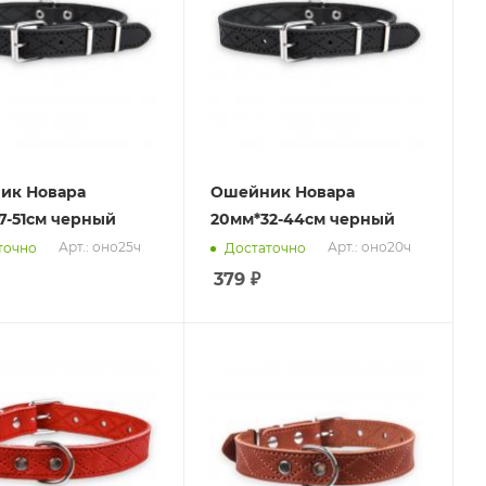
ик Новара
Ошейник Новара
7-51см черный
20мм*32-44см черный
Арт.: оно25ч
Арт.: оно20ч
точно
Достаточно
379
₽