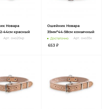
ик Новара
Ошейник Новара
2-44см красный
35мм*44-58см коньячный
Арт.: оно20кр
Арт.: оно35к
Достаточно
653
₽