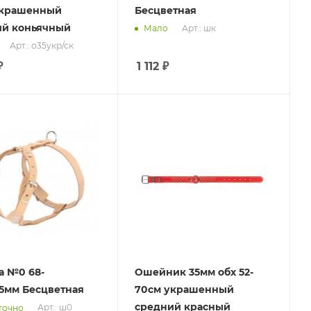
украшенный
Бесцветная
ий коньячный
Арт.: шк
Мало
Арт.: о35укр/ск
₽
1 112
₽
 №0 68-
Ошейник 35мм обх 52-
5мм Бесцветная
70см украшенный
средний красный
Арт.: ш0
точно