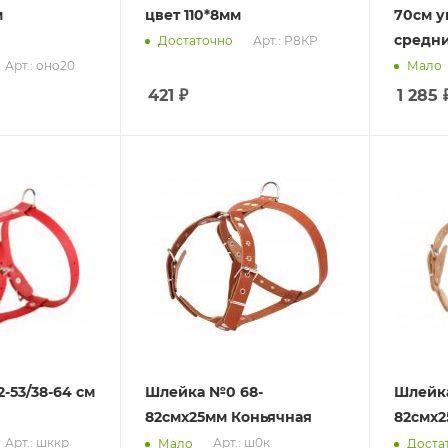
м
цвет 110*8мм
70см 
средн
Арт.: Р8КР
Достаточно
Арт.: оно20
Мало
421
₽
1 285
Шлейка №0 68-
Шлейка
82смx25мм Коньячная
82смx2
Арт.: шккр
Арт.: ш0к
Мало
Доста