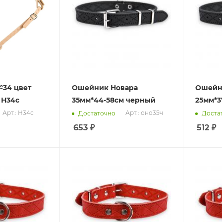
34 цвет
Ошейник Новара
Ошейн
 Н34с
35мм*44-58см черный
25мм*3
Арт.: Н34с
Арт.: оно35ч
Достаточно
Доста
653
₽
512
₽