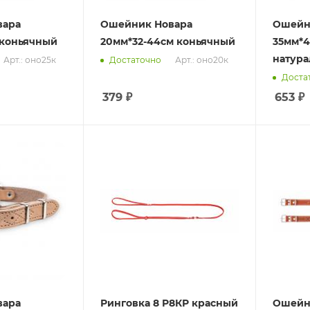
вара
Ошейник Новара
Ошейн
 коньячный
20мм*32-44см коньячный
35мм*4
натур
Арт.: оно25к
Арт.: оно20к
Достаточно
Доста
379
₽
653
₽
вара
Ринговка 8 Р8КР красный
Ошейни