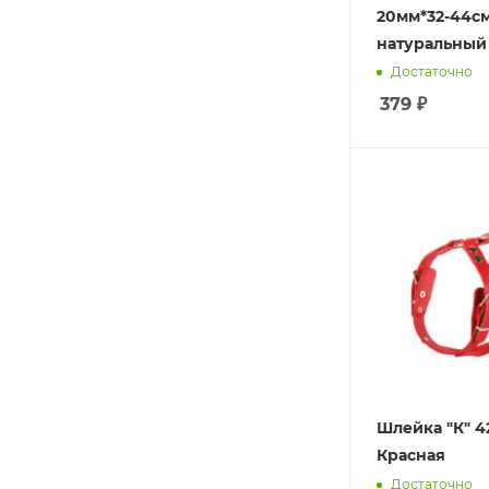
20мм*32-44с
натуральный
Достаточно
379
₽
Шлейка "К" 42-53/38-64 см
Красная
Достаточно