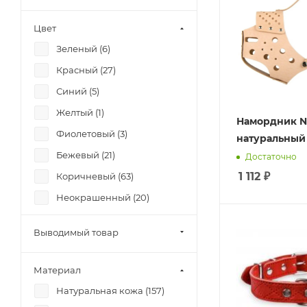
Цвет
Зеленый (
6
)
Красный (
27
)
Синий (
5
)
Желтый (
1
)
Намордник №
Фиолетовый (
3
)
натуральный
Бежевый (
21
)
Достаточно
1 112
₽
Коричневый (
63
)
Неокрашенный (
20
)
Черный (
69
)
Выводимый товар
Бирюзовый (
2
)
Голубой (
6
)
Материал
Розовый (
1
)
Натуральная кожа (
157
)