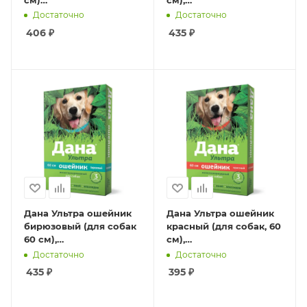
инсектоакарицидный
инсектоакарицидный
Достаточно
Достаточно
406
₽
435
₽
Дана Ультра ошейник
Дана Ультра ошейник
бирюзовый (для собак
красный (для собак, 60
60 см),
см),
инсектоакарицидный
инсектоакарицидный
Достаточно
Достаточно
435
₽
395
₽