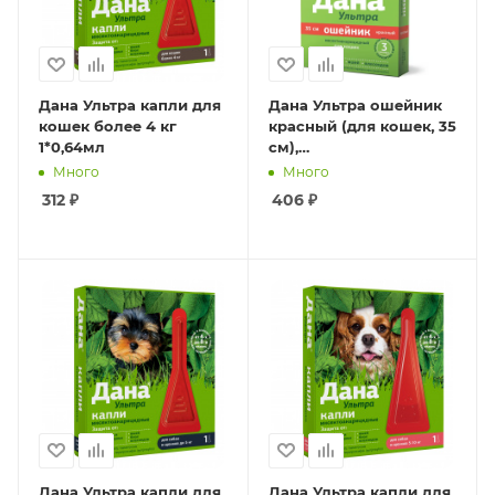
Дана Ультра капли для
Дана Ультра ошейник
кошек более 4 кг
красный (для кошек, 35
1*0,64мл
см),
инсектоакарицидный
Много
Много
312
₽
406
₽
Дана Ультра капли для
Дана Ультра капли для