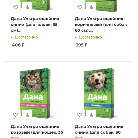
Дана Ультра ошейник
Дана Ультра ошейник
синий (для кошек, 35
коричневый (для собак
см)
60 см),
инсектоакарицидный
инсектоакарицидный
Достаточно
Достаточно
406
₽
395
₽
Дана Ультра ошейник
Дана Ультра ошейник
розовый (для кошек, 35
синий (для собак, 60
см)
см),