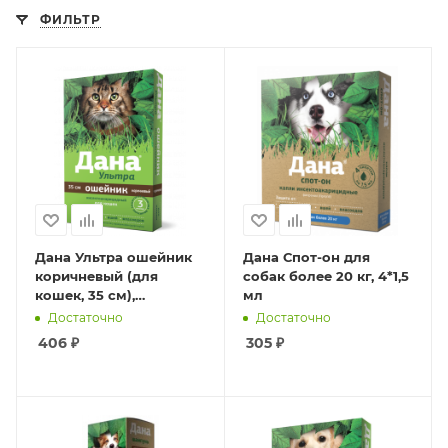
ФИЛЬТР
Дана Ультра ошейник
Дана Спот-он для
коричневый (для
собак более 20 кг, 4*1,5
кошек, 35 см),
мл
инсектоакарицидный
Достаточно
Достаточно
406
₽
305
₽