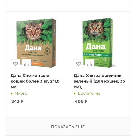
Дана Спот-он для
Дана Ультра ошейник
кошек более 3 кг, 2*1,0
зеленый (для кошек, 35
мл
см),
инсектоакарицидный
Много
Достаточно
243
₽
406
₽
ПОКАЗАТЬ ЕЩЕ