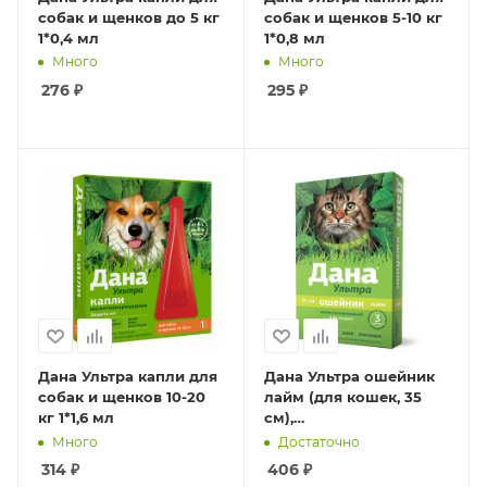
собак и щенков до 5 кг
собак и щенков 5-10 кг
1*0,4 мл
1*0,8 мл
Много
Много
276
₽
295
₽
Дана Ультра капли для
Дана Ультра ошейник
собак и щенков 10-20
лайм (для кошек, 35
кг 1*1,6 мл
см),
инсектоакарицидный
Много
Достаточно
314
₽
406
₽