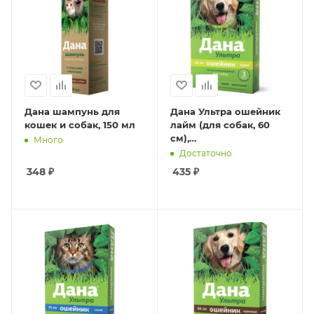
Дана шампунь для
Дана Ультра ошейник
кошек и собак, 150 мл
лайм (для собак, 60
см),
Много
инсектоакарицидный
Достаточно
348
₽
435
₽