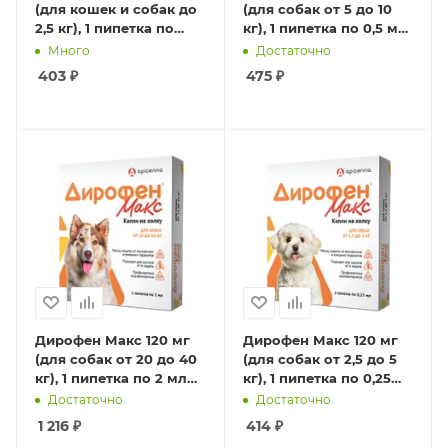
(для кошек и собак до
(для собак от 5 до 10
2,5 кг), 1 пипетка по
кг), 1 пипетка по 0,5 мл
0,25 мл (40)
(40)
Много
Достаточно
403
₽
475
₽
Дирофен Макс 120 мг
Дирофен Макс 120 мг
(для собак от 20 до 40
(для собак от 2,5 до 5
кг), 1 пипетка по 2 мл
кг), 1 пипетка по 0,25
(40)
мл (40)
Достаточно
Достаточно
1 216
₽
414
₽