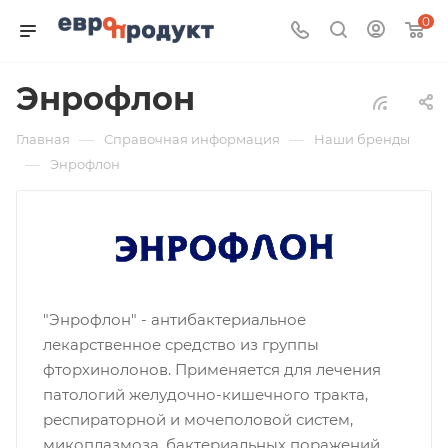
0
Энрофлон
—
—
Главная
Справочная информация
Наши бренды
—
Энрофлон
"Энрофлон" - антибактериальное
лекарственное средство из группы
фторхинолонов. Применяется для лечения
патологий желудочно-кишечного тракта,
респираторной и мочеполовой систем,
микоплазмоза, бактериальных поражений