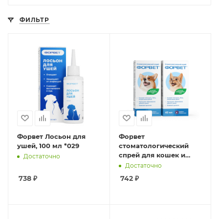
ФИЛЬТР
Форвет Лосьон для
Форвет
ушей, 100 мл *029
стоматологический
спрей для кошек и
Достаточно
собак 40 мл
Достаточно
738
₽
742
₽