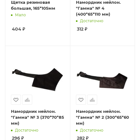
Щетка резиновая
Намордник нейлон.
большая, 165*105мм
"Гамма" № 4
(400*65*110 мм)
Мало
Достаточно
404
₽
312
₽
Намордник нейлон.
Намордник нейлон.
"Гамма" № 3 (370*70*85
"Гамма" № 2 (300*65*60
мм)
мм)
Достаточно
Достаточно
296
₽
282
₽