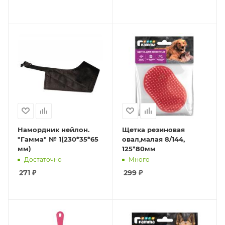
Намордник нейлон.
Щетка резиновая
"Гамма" № 1(230*35*65
овал,малая 8/144,
мм)
125*80мм
Достаточно
Много
271
₽
299
₽