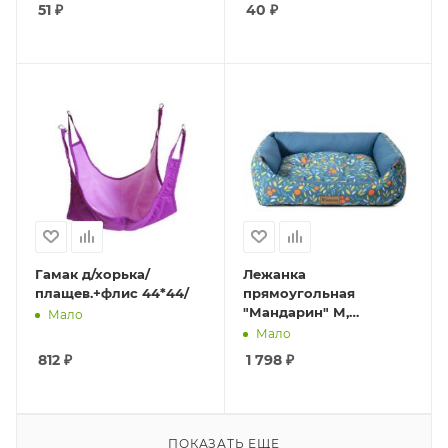
51
₽
40
₽
Гамак д/хорька/
Лежанка
плащев.+флис 44*44/
прямоугольная
"Мандарин" М,
Мало
520*450*170мм, Gamma
Мало
812
₽
1 798
₽
ПОКАЗАТЬ ЕЩЕ