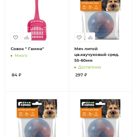
Совок " Гамма"
Мяч литой
цв.каучуковый сред.
Много
55-60мм
Достаточно
84
₽
297
₽