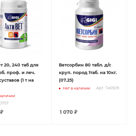
т 20, 240 таб для
Ветсорбин 80 табл. д/с
б. проф. и леч.
круп. пород 1таб. на 10кг.
суставов (1 т на
(07.25)
Арт.: Ги0509
Нет в наличии
 наличии
30707
₽
1 070
₽