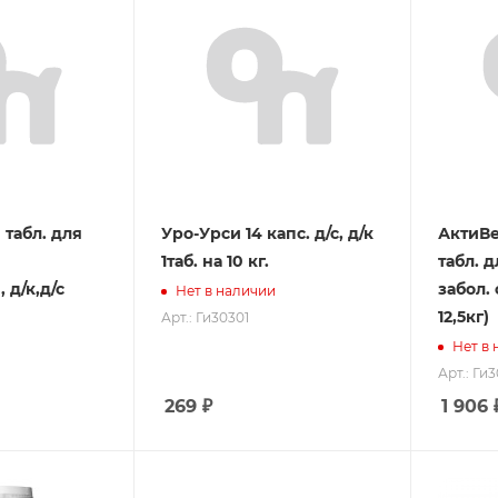
 табл. для
Уро-Урси 14 капс. д/с, д/к
АктиВе
1таб. на 10 кг.
табл. д
 д/к,д/с
забол. 
Нет в наличии
12,5кг)
Арт.: Ги30301
Нет в
Арт.: Ги
269
₽
1 906