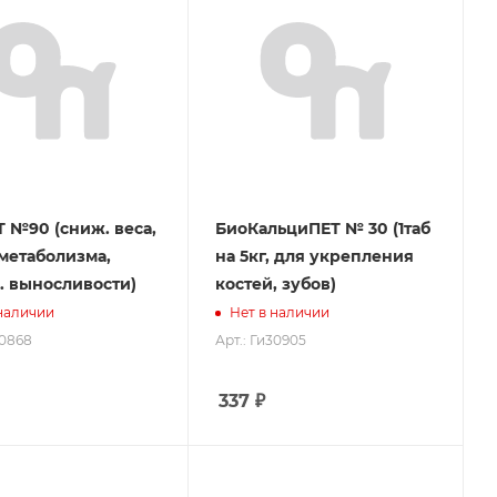
 №90 (сниж. веса,
БиоКальциПЕТ № 30 (1таб
 метаболизма,
на 5кг, для укрепления
 выносливости)
костей, зубов)
 наличии
Нет в наличии
30868
Арт.: Ги30905
337
₽