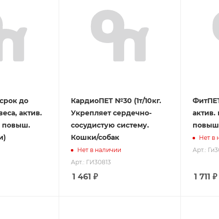
срок до
КардиоПЕТ №30 (1т/10кг.
ФитПЕТ
веса, актив.
Укрепляет сердечно-
актив.
, повыш.
сосудистую систему.
повыш.
и)
Кошки/собак
Нет в
Арт.: Ги
Нет в наличии
Арт.: ГИ30813
1 461
₽
1 711
₽