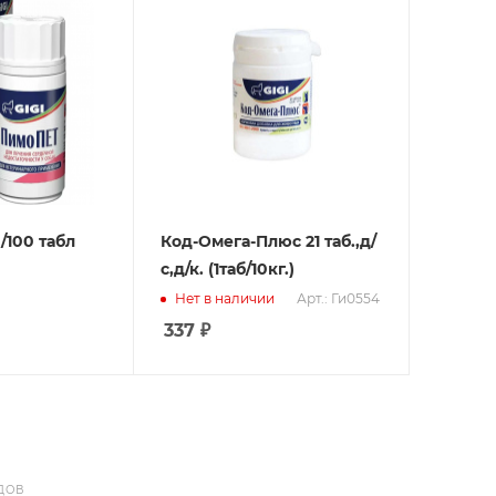
/100 табл
Код-Омега-Плюс 21 таб.,д/
с,д/к. (1таб/10кг.)
Арт.: Ги0554
Нет в наличии
337
₽
ДОВ