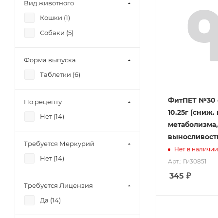
Вид животного
Кошки (
1
)
Собаки (
5
)
Форма выпуска
Таблетки (
6
)
ФитПЕТ №30 
По рецепту
10.25г (сниж. 
Нет (
14
)
метаболизма
выносливост
Требуется Меркурий
Нет в наличии
Нет (
14
)
Арт.: Ги30851
345
₽
Требуется Лицензия
Да (
14
)