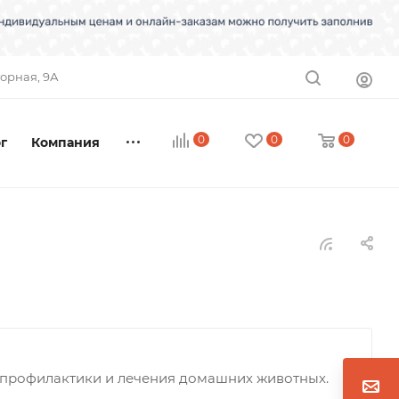
торная, 9А
0
0
0
г
Компания
я профилактики и лечения домашних животных.