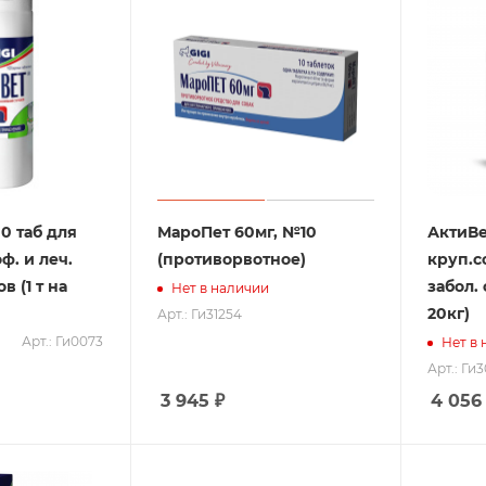
0 таб для
МароПет 60мг, №10
АктиВе
ф. и леч.
(противорвотное)
круп.со
в (1 т на
забол. 
Нет в наличии
20кг)
Арт.: Ги31254
Арт.: Ги0073
Нет в
Арт.: Ги
3 945
₽
4 056