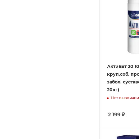
АктиВет 20 10
круп.соб. про
забол. суставо
20кг)
Нет в наличии
2 199
₽