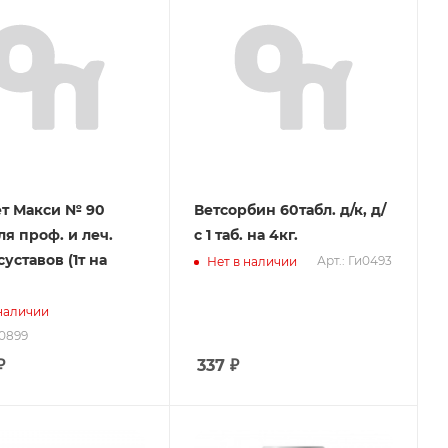
т Макси № 90
Ветсорбин 60табл. д/к, д/
ля проф. и леч.
с 1 таб. на 4кг.
суставов (1т на
Арт.: Ги0493
Нет в наличии
 наличии
30899
₽
337
₽