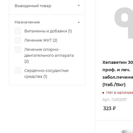
Выводимый товар
Назначение
Витамины и добавки (
1
)
Лечение ЖКТ (
2
)
Лечение опорно-
двигательного аппарата
(
2
)
Хепаветин 30
проф. и леч.
Сердечно-сосудистые
средства (
1
)
забол.печени,
(1таб./15кг)
Нет в наличии
Арт.: Ги30097
323
₽