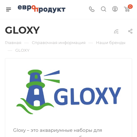
0
GLOXY
—
—
Главная
Справочная информация
Наши бренды
—
GLOXY
Gloxy – это аквариумные наборы для