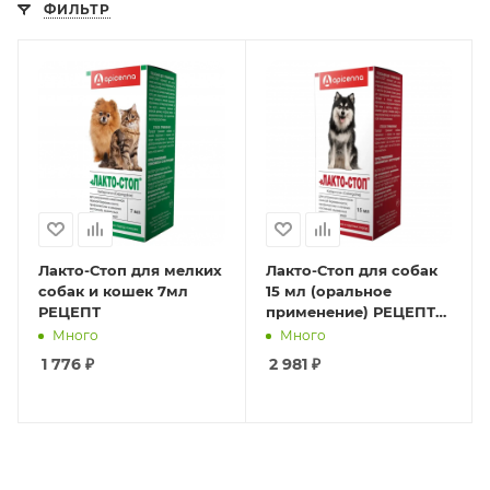
ФИЛЬТР
Лакто-Стоп для мелких
Лакто-Стоп для собак
собак и кошек 7мл
15 мл (оральное
РЕЦЕПТ
применение) РЕЦЕПТ
годен до 12.26.
Много
Много
1 776
₽
2 981
₽