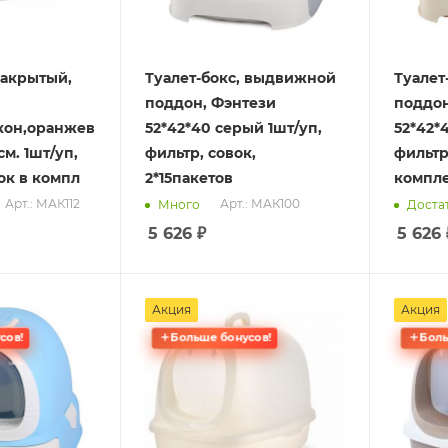
закрытый,
Туалет-бокс, выдвижной
Туалет
поддон, Фэнтези
поддон
кон,оранжевый
52*42*40 серый 1шт/уп,
52*42*
см. 1шт/уп,
фильтр, совок,
фильтр
ок в компл
2*15пакетов
компл
Арт.: МАК112
Арт.: МАК100
Много
Доста
5 626
₽
5 626
Акция
Акция
сов!
Больше бонусов!
Боль