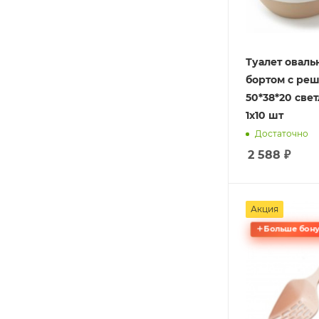
Туалет оваль
бортом с ре
50*38*20 све
1х10 шт
Достаточно
2 588
₽
Акция
Больше бону