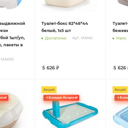
, выдвижной
Туалет-бокс 62*46*44
Туалет
тези
белый, 1х5 шт
бежевы
бой 1шт/уп,
Арт.: МАК41
Достаточно
Мало
к, пакеты в
: МАК101
5 626
₽
5 626
Акция
Акция
сов!
Больше бонусов!
Боль