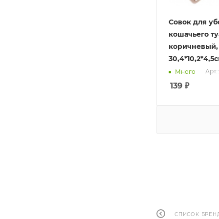
Совок для у
кошачьего ту
коричневый,
30,4*10,2*4,5
Арт.
Много
139
₽
СПИСОК БРЕН