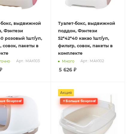
-бокс, выдвижной
Туалет-бокс, выдвижной
, Фэнтези
поддон, Фэнтези
40 розовый 1шт/уп,
52*42*40 какао 1шт/уп,
, совок, пакеты в
фильтр, совок, пакеты в
екте
комплекте
Арт.: МАК103
Арт.: МАК102
точно
Много
₽
5 626
₽
Акция
ше бонусов!
Больше бонусов!