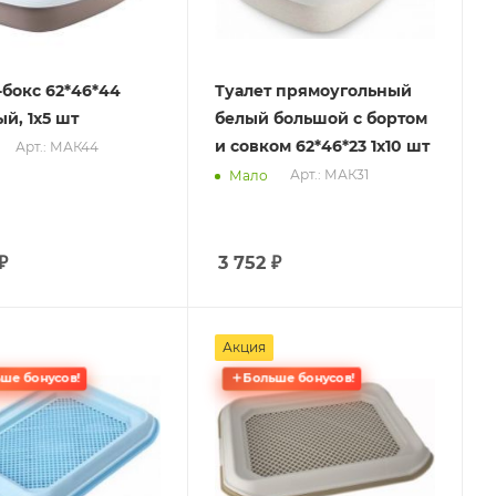
-бокс 62*46*44
Туалет прямоугольный
й, 1х5 шт
белый большой с бортом
и совком 62*46*23 1х10 шт
Арт.: МАК44
Арт.: МАК31
Мало
₽
3 752
₽
Акция
ше бонусов!
Больше бонусов!