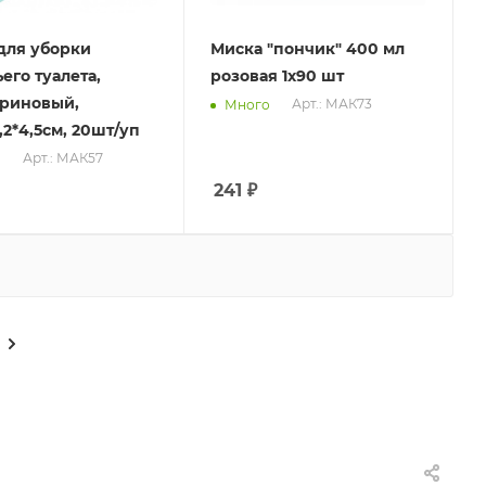
для уборки
Миска "пончик" 400 мл
его туалета,
розовая 1х90 шт
риновый,
Арт.: МАК73
Много
,2*4,5см, 20шт/уп
Арт.: МАК57
о
241
₽