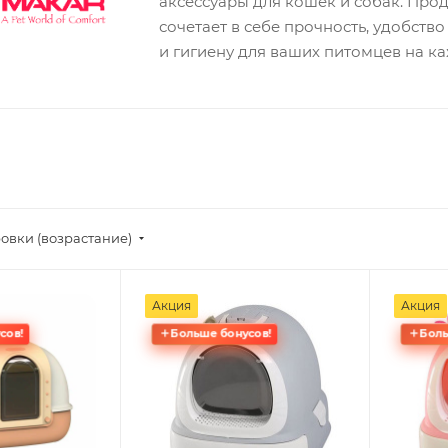
аксессуары для кошек и собак. Про
сочетает в себе прочность, удобст
и гигиену для ваших питомцев на к
овки (возрастание)
Акция
Акция
сов!
Больше бонусов!
Боль