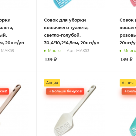
борки
Совок для уборки
Совок 
алета,
кошачьего туалета,
кошачь
ый,
светло-голубой,
розовый
см, 20шт/уп
30,4*10,2*4,5см, 20шт/уп
20шт/у
: МАК59
Арт.: МАК53
Много
Мног
139
₽
139
₽
Акция
Акция
сов!
Больше бонусов!
Боль