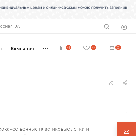
торная, 9А
0
0
0
г
Компания
кокачественные пластиковые лотки и