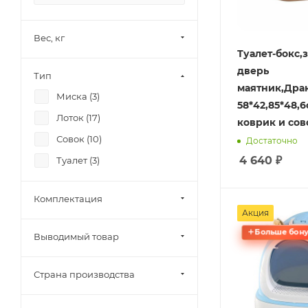
Вес, кг
Туалет-бокс,
дверь
Тип
маятник,Дра
Миска (
3
)
58*42,85*48,6
Лоток (
17
)
коврик и сов
Совок (
10
)
Достаточно
4 640
₽
Туалет (
3
)
Комплектация
Акция
Больше бону
Выводимый товар
Страна производства