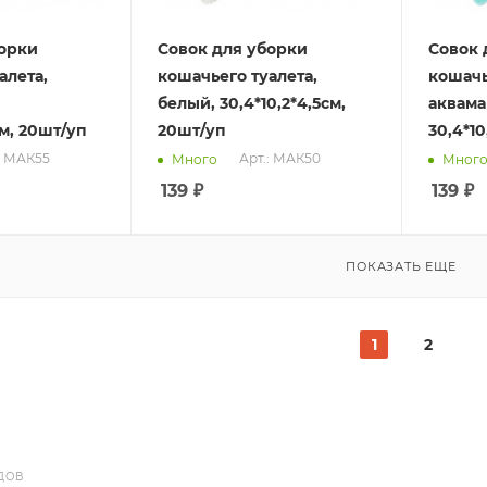
борки
Совок для уборки
Совок 
алета,
кошачьего туалета,
кошачь
белый, 30,4*10,2*4,5см,
аквама
см, 20шт/уп
20шт/уп
30,4*10
: МАК55
Арт.: МАК50
Много
Мног
139
₽
139
₽
ПОКАЗАТЬ ЕЩЕ
1
2
ДОВ