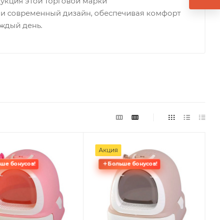
дукция этой торговой марки
во и современный дизайн, обеспечивая комфорт
аждый день.
Акция
ше бонусов!
Больше бонусов!