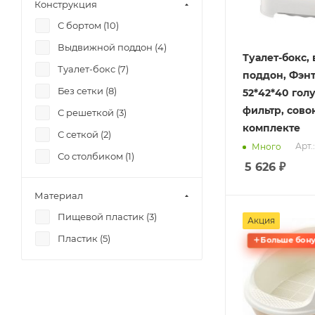
Конструкция
С бортом (
10
)
Выдвижной поддон (
4
)
Туалет-бокс
Туалет-бокс (
7
)
поддон, Фэн
Без сетки (
8
)
52*42*40 голу
фильтр, сово
С решеткой (
3
)
комплекте
С сеткой (
2
)
Арт.
Много
Со столбиком (
1
)
5 626
₽
Материал
Пищевой пластик (
3
)
Акция
Пластик (
5
)
Больше бону