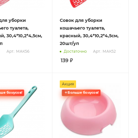
для уборки
Совок для уборки
его туалета,
кошачьего туалета,
, 30,4*10,2*4,5см,
красный, 30,4*10,2*4,5см,
п
20шт/уп
Арт.: МАК56
Арт.: МАК52
о
Достаточно
139
₽
Акция
ше бонусов!
Больше бонусов!