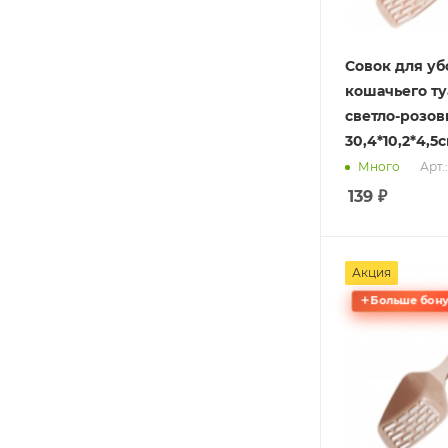
Совок для у
кошачьего ту
светло-розов
30,4*10,2*4,5
Арт.
Много
139
₽
Акция
Больше бону