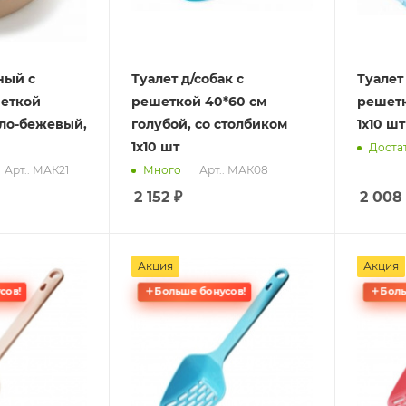
ный с
Туалет д/собак с
Туалет 
шеткой
решеткой 40*60 см
решетк
тло-бежевый,
голубой, со столбиком
1х10 шт
1х10 шт
Доста
Арт.: МАК21
Арт.: МАК08
Много
2 152
₽
2 008
Акция
Акция
сов!
Больше бонусов!
Боль