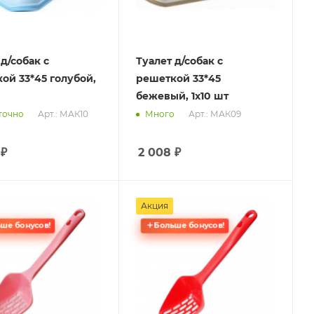
д/собак с
Туалет д/собак с
ой 33*45 голубой,
решеткой 33*45
бежевый, 1х10 шт
Арт.: МАК10
Арт.: МАК09
точно
Много
₽
2 008
₽
Акция
ше бонусов!
Больше бонусов!