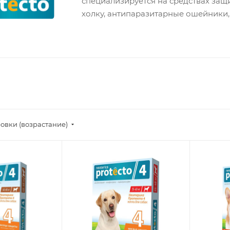
специализируется на средствах защи
холку, антипаразитарные ошейники,
овки (возрастание)