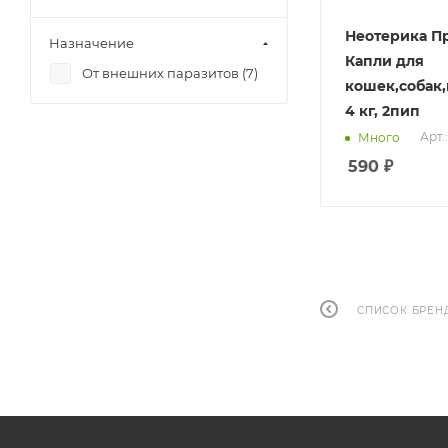
Неотерика П
Назначение
Капли для
От внешних паразитов (
7
)
кошек,собак
4 кг, 2пип
Арт.
Много
590
₽
СПИСОК БРЕН