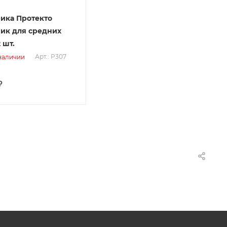
ика Протекто
ик для средних
 шт.
Арт.: P307
 наличии
₽