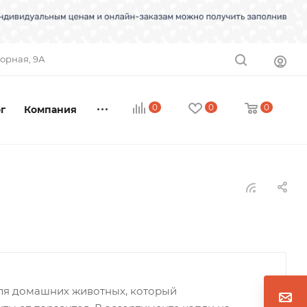
торная, 9А
0
0
0
г
Компания
 для домашних животных, который