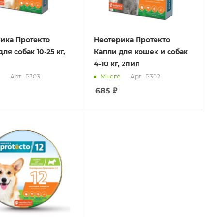
ика Протекто
Неотерика Протекто
ля собак 10-25 кг,
Капли для кошек и собак
4-10 кг, 2пип
Арт.: P303
Арт.: P302
о
Много
685
₽