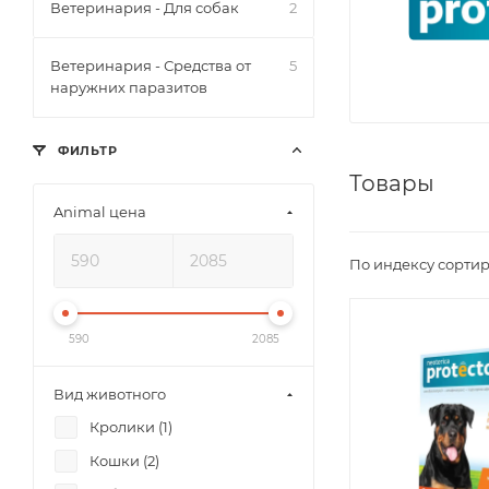
Ветеринария - Для собак
2
Ветеринария - Средства от
5
наружних паразитов
ФИЛЬТР
Товары
Animal цена
По индексу сортир
590
2085
Вид животного
Кролики (
1
)
Кошки (
2
)