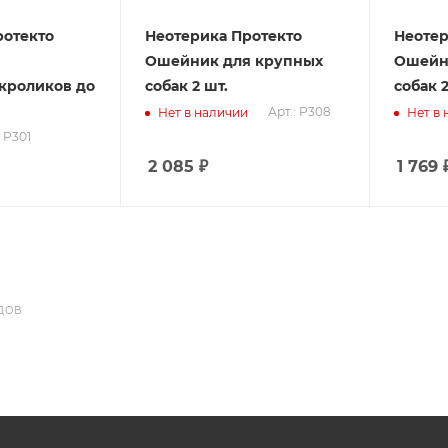
ротекто
Неотерика Протекто
Неотер
Ошейник для крупных
Ошейн
,кроликов до
собак 2 шт.
собак 2
Арт.: P308
Нет в наличии
Нет в
: P301
2 085
₽
1 769
ДОВ