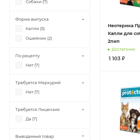
Собаки (
7
)
Форма выпуска
Неотерика П
Капли (
5
)
Капли для соб
Ошейник (
2
)
2пип
Достаточно
По рецепту
1 103
₽
Нет (
7
)
Требуется Меркурий
Нет (
7
)
Требуется Лицензия
Да (
7
)
Выводимый товар