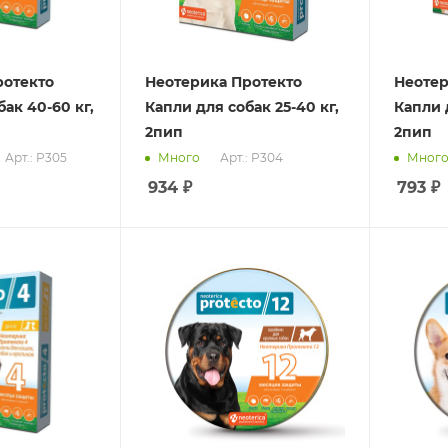
ротекто
Неотерика Протекто
Неотер
ак 40-60 кг,
Капли для собак 25-40 кг,
Капли д
2пип
2пип
Арт.: P305
Арт.: P304
Много
Мног
934
₽
793
₽