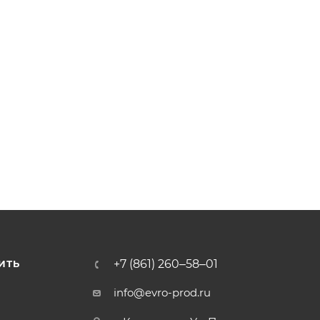
+7 (861) 260‒58‒01
ИТЬ
info@evro-prod.ru