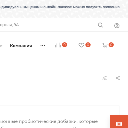
торная, 9А
0
0
0
г
Компания
ационные пробиотические добавки, которые