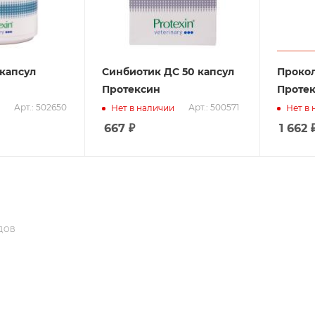
капсул
Синбиотик ДС 50 капсул
Прокол
Протексин
Проте
Арт.: 502650
Арт.: 500571
Нет в наличии
Нет в
667
₽
1 662
ДОВ