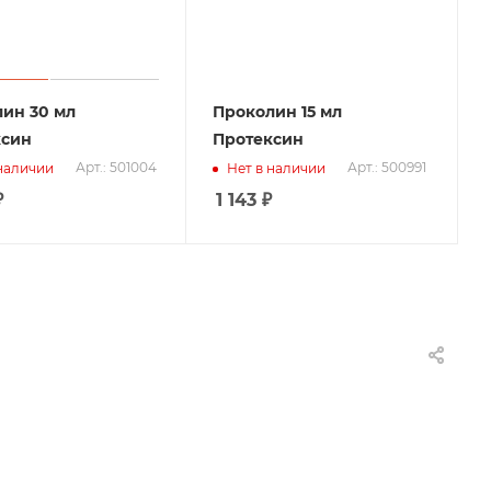
ин 30 мл
Проколин 15 мл
ксин
Протексин
Арт.: 501004
Арт.: 500991
 наличии
Нет в наличии
₽
1 143
₽