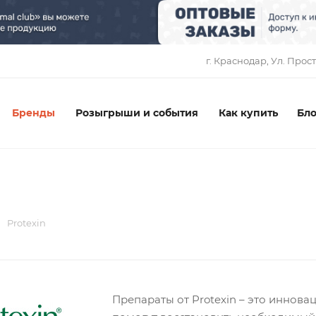
1
г. Краснодар, ​Ул. Прос
Бренды
Розыгрыши и события
Как купить
Бло
Protexin
Препараты от Protexin – это иннов