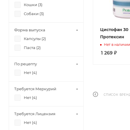
Кошки (
3
)
Собаки (
3
)
Цистофан 30 
Форма выпуска
Протексин
Капсулы (
2
)
Нет в наличии
Паста (
2
)
1 269
₽
По рецепту
Нет (
4
)
Требуется Меркурий
СПИСОК БРЕН
Нет (
4
)
Требуется Лицензия
Нет (
4
)