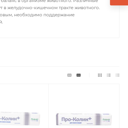
 баланс в организме животного. Различные
вут в желудочно-кишечном тракте животного.
ровым, необходимо поддержание
й.