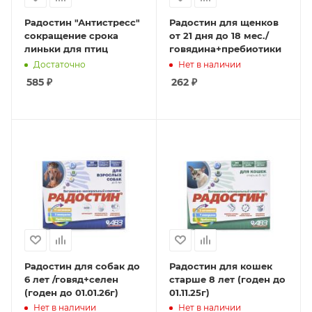
Радостин "Антистресс"
Радостин для щенков
сокращение срока
от 21 дня до 18 мес./
линьки для птиц
говядина+пребиотики
Достаточно
Нет в наличии
585
₽
262
₽
Радостин для собак до
Радостин для кошек
6 лет /говяд+селен
старше 8 лет (годен до
(годен до 01.01.26г)
01.11.25г)
Нет в наличии
Нет в наличии