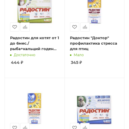
Радостин для котят от 1
Радостин "Доктор"
до 6мес./
профилактика стресса
рыба+кальций годен
для птиц
до 09.26.
Достаточно
Мало
444
₽
345
₽