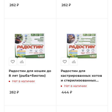
262
₽
262
₽
Радостин для кошек до
Радостин для
8 лет (рыба+биотин)
кастрированных котов
и стерилизованных
Нет в наличии
кошек /рыба+таурин
Нет в наличии
262
₽
444
₽