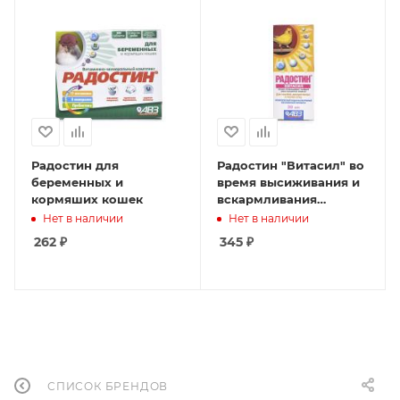
Радостин для
Радостин "Витасил" во
беременных и
время высиживания и
кормяших кошек
вскармливания
птенцов для птиц
Нет в наличии
Нет в наличии
262
₽
345
₽
СПИСОК БРЕНДОВ