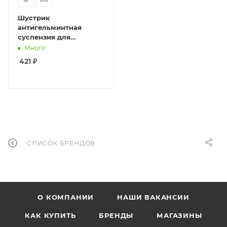
Шустрик
антигельминтная
суспензия для
грызунов 5мл.
Много
421
₽
СПИСОК БРЕНДОВ
О КОМПАНИИ
НАШИ ВАКАНСИИ
КАК КУПИТЬ
БРЕНДЫ
МАГАЗИНЫ