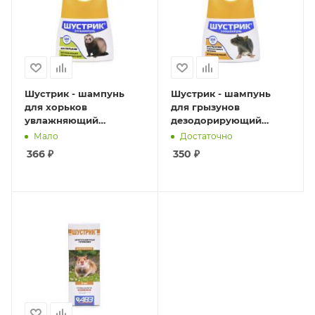
Шустрик - шампунь
Шустрик - шампунь
для хорьков
для грызунов
увлажняющий
дезодорирующий
-дезодорирующий
100мл
Мало
Достаточно
100мл
366
₽
350
₽