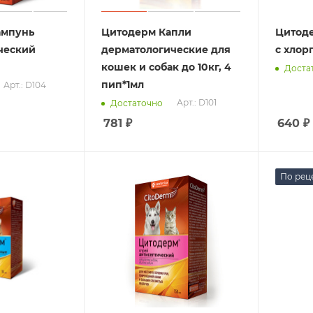
ампунь
Цитодерм Капли
Цитод
ческий
дерматологические для
с хлор
кошек и собак до 10кг, 4
Доста
пип*1мл
Арт.: D104
Арт.: D101
Достаточно
781
₽
640
₽
По рец