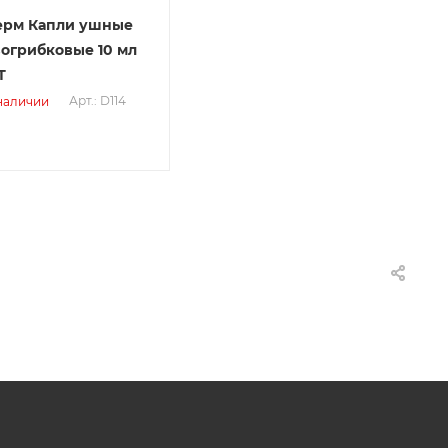
ерм Капли ушные
огрибковые 10 мл
Т
Арт.: D114
 наличии