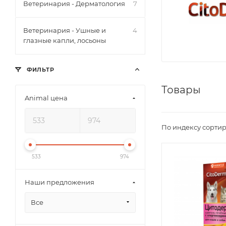
Ветеринария - Дерматология
7
Ветеринария - Ушные и
4
глазные капли, лосьоны
ФИЛЬТР
Товары
Animal цена
По индексу сортир
533
974
Наши предложения
Все