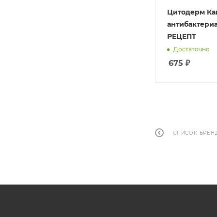
Цитодерм Ка
антибактериа
РЕЦЕПТ
Достаточно
675
₽
СПИСОК БРЕН