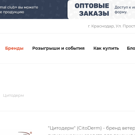
1
г. Краснодар, ​Ул. Прос
Бренды
Розыгрыши и события
Как купить
Бло
Цитодерм
"Цитодерм" (CitoDerm) - бренд вет