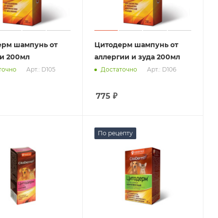
рм шампунь от
Цитодерм шампунь от
и 200мл
аллергии и зуда 200мл
Арт.: D105
Арт.: D106
точно
Достаточно
775
₽
По рецепту