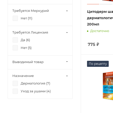
Требуется Меркурий
Цитодерм ш
дерматологи
Нет (
11
)
200мл
Достаточно
Требуется Лицензия
Да (
6
)
775
₽
Нет (
5
)
Выводимый товар
По рецепту
Назначение
Дерматология (
7
)
Уход за ушами (
4
)