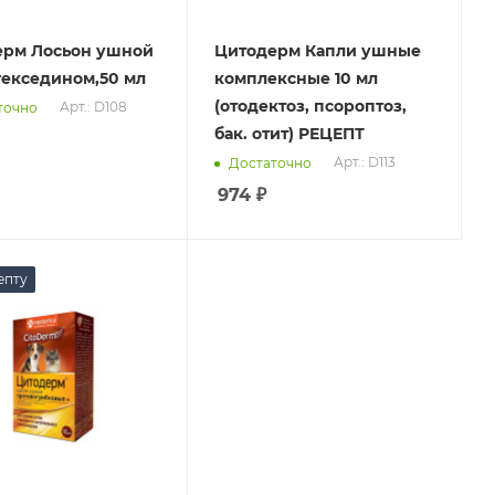
ерм Лосьон ушной
Цитодерм Капли ушные
гекседином,50 мл
комплексные 10 мл
(отодектоз, псороптоз,
Арт.: D108
точно
бак. отит) РЕЦЕПТ
Арт.: D113
Достаточно
974
₽
епту