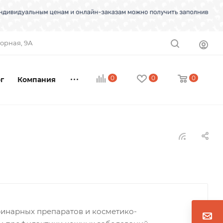
торная, 9А
0
0
0
г
Компания
еринарных препаратов и косметико-