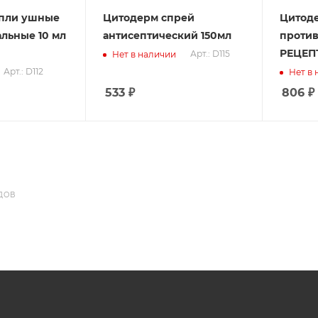
пли ушные
Цитодерм спрей
Цитод
льные 10 мл
антисептический 150мл
против
РЕЦЕП
Арт.: D115
Нет в наличии
Арт.: D112
Нет в
533
₽
806
₽
ДОВ