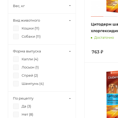
Вес, кг
Вид животного
Цитодерм ша
Кошки (
11
)
хлоргексиди
Собаки (
11
)
Достаточно
Форма выпуска
763
₽
Капли (
4
)
Лосьон (
1
)
Спрей (
2
)
Шампунь (
4
)
По рецепту
Да (
3
)
Нет (
8
)