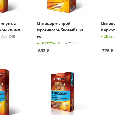
мпунь с
Цитодерм спрей
Цитоде
ном 200мл
противогрибковый+ 50
перхот
мл
Арт.: D111
Доста
Арт.: D116
Достаточно
693
₽
775
₽