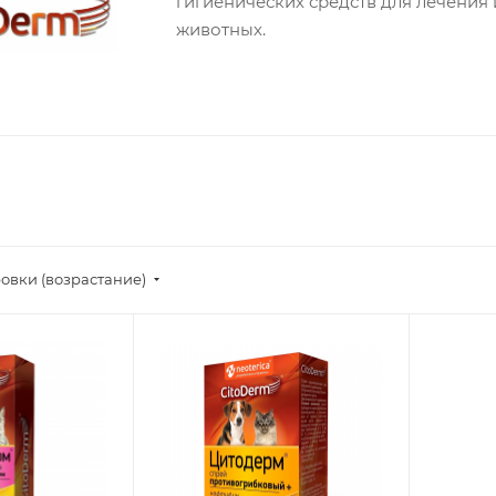
гигиенических средств для лечени
животных.
овки (возрастание)