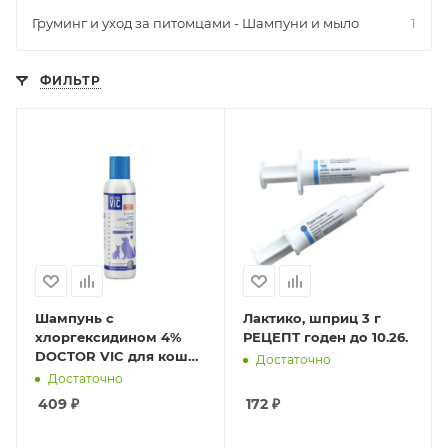
Груминг и уход за питомцами - Шампуни и мыло
1
ФИЛЬТР
Шампунь с
Лактико, шприц 3 г
хлоргексидином 4%
РЕЦЕПТ годен до 10.26.
DOCTOR VIC для кошек
Достаточно
и собак 150 мл
Достаточно
409
₽
172
₽