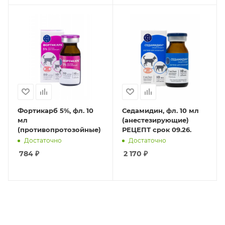
Фортикарб 5%, фл. 10
Седамидин, фл. 10 мл
мл
(анестезирующие)
(противопротозойные)
РЕЦЕПТ срок 09.26.
Достаточно
Достаточно
784
₽
2 170
₽