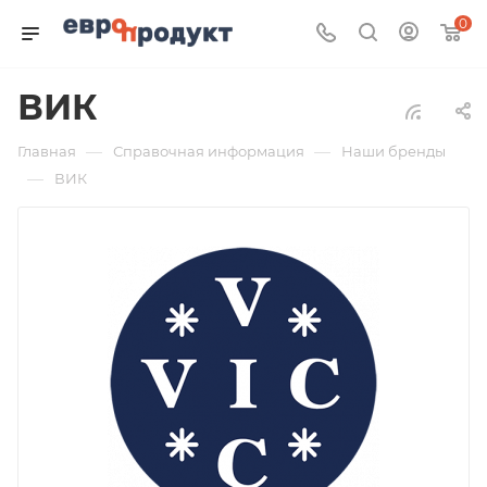
0
ВИК
—
—
Главная
Справочная информация
Наши бренды
—
ВИК