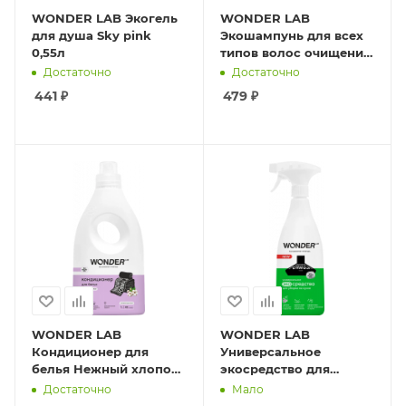
WONDER LAB Экогель
WONDER LAB
для душа Sky pink
Экошампунь для всех
0,55л
типов волос очищение
и объём 0,55л
Достаточно
Достаточно
441
₽
479
₽
WONDER LAB
WONDER LAB
Кондиционер для
Универсальное
белья Нежный хлопок
экосредство для
1л
уборки на кухне 0,55л
Достаточно
Мало