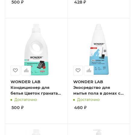
500
₽
428
₽
WONDER LAB
WONDER LAB
Кондиционер для
Экосредство для
белья Цветок граната
мытья пола в домах с
1л
животными 1,1л
Достаточно
Достаточно
500
₽
460
₽