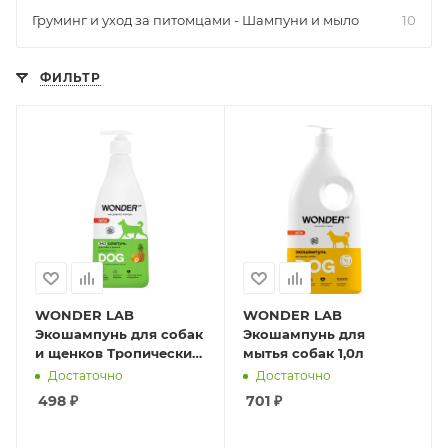
Груминг и уход за питомцами - Шампуни и мыло
10
ФИЛЬТР
WONDER LAB
WONDER LAB
Экошампунь для собак
Экошампунь для
и щенков Тропические
мытья собак 1,0л
фрукты 0,55л
Достаточно
Достаточно
498
₽
701
₽