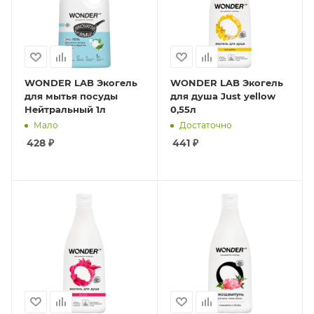
WONDER LAB Экогель
WONDER LAB Экогель
для мытья посуды
для душа Just yellow
Нейтральный 1л
0,55л
Мало
Достаточно
428
₽
441
₽