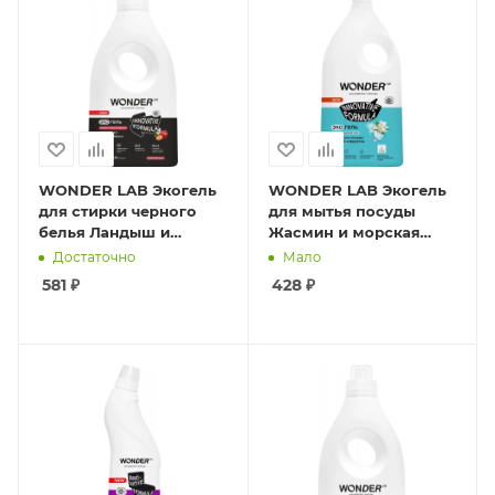
WONDER LAB Экогель
WONDER LAB Экогель
для стирки черного
для мытья посуды
белья Ландыш и
Жасмин и морская
красные фрукты 1л
соль 1л
Достаточно
Мало
581
₽
428
₽