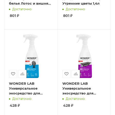
белья Лотос и вишня
Утренние цветы 1,4л
1,4л
Достаточно
Достаточно
801
₽
801
₽
WONDER LAB
WONDER LAB
Универсальное
Универсальное
экосредство для
экосредство для
стёкол и зеркал 0,55л
уборки в ванной и
Достаточно
Достаточно
туалете 0,55л
428
₽
428
₽