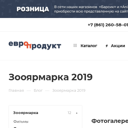
+7 (861) 260‒58‒0
Каталог
Акции
Зооярмарка 2019
—
—
Главная
Блог
Зооярмарка 2019
Зооярмарка
12
Фотогалер
Фильмы