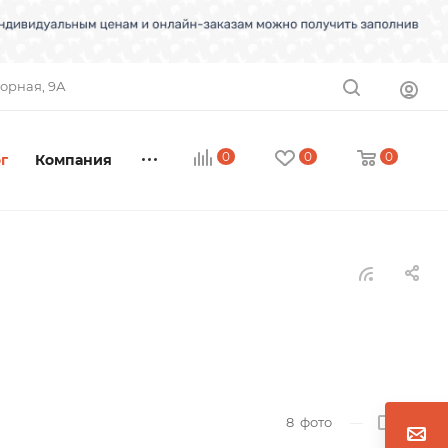
торная, 9А
0
0
0
г
Компания
8
фото
—