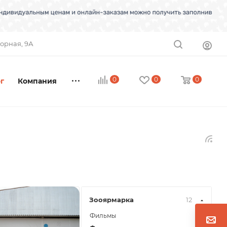
торная, 9А
0
0
0
г
Компания
Зооярмарка
12
Фильмы