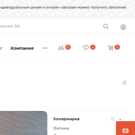
торная, 9А
0
0
0
г
Компания
Зооярмарка
12
Фильмы