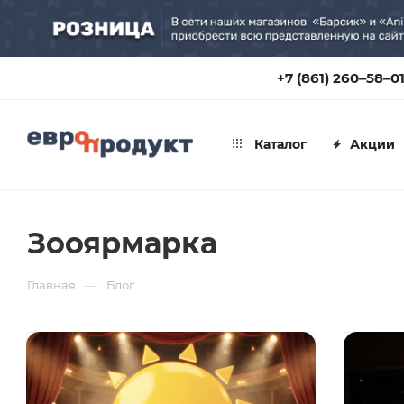
+7 (861) 260‒58‒0
Каталог
Акции
Зооярмарка
—
Главная
Блог