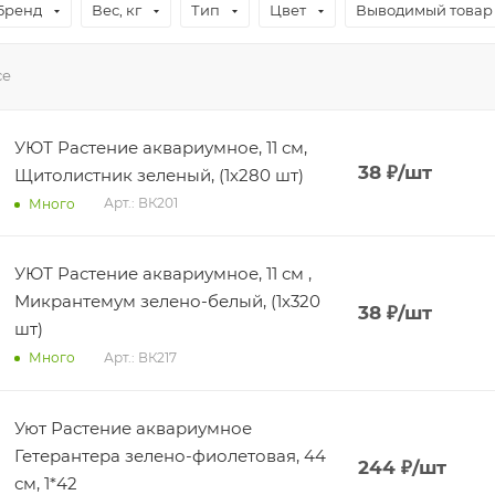
Бренд
Вес, кг
Тип
Цвет
Выводимый товар
се
УЮТ Растение аквариумное, 11 см,
38
₽
/шт
Щитолистник зеленый, (1х280 шт)
Арт.: ВК201
Много
УЮТ Растение аквариумное, 11 см ,
Микрантемум зелено-белый, (1х320
38
₽
/шт
шт)
Арт.: ВК217
Много
Уют Растение аквариумное
Гетерантера зелено-фиолетовая, 44
244
₽
/шт
см, 1*42