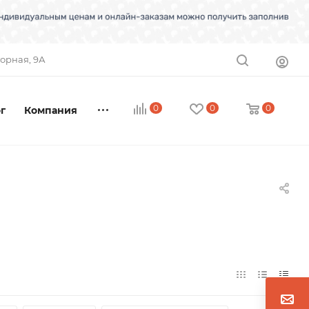
торная, 9А
0
0
0
г
Компания