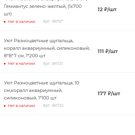
Гемиантус зелено-желтый, (1х700
12
₽
/шт
шт)
Арт.: ВК112*
Нет в наличии
Уют Разноцветные щупальца,
коралл аквариумный, силиконовый,
111
₽
/шт
8*8*7 см, 1*200 шт
Арт.: ВК721
Нет в наличии
Уют Разноцветные щупальца, 10
см,коралл аквариумный,
177
₽
/шт
силиконовый, 1*100 шт
Арт.: ВК722
Нет в наличии