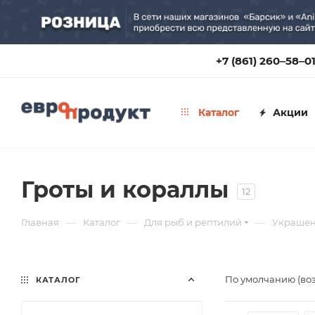
+7 (861) 260‒58‒0
Каталог
Акции
Гроты и кораллы
12
—
—
—
Главная
Каталог
Для рыб и рептилий
Украшен
По умолчанию (во
КАТАЛОГ