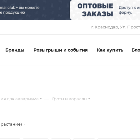
1
г. Краснодар, ​Ул. Прос
Бренды
Розыгрыши и события
Как купить
Бло
—
ия для аквариума
Гроты и кораллы
зрастание)