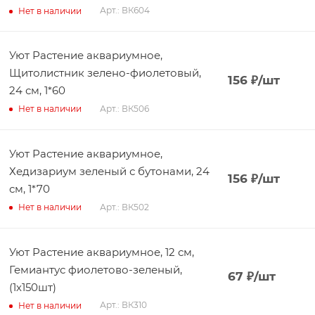
Арт.: ВК604
Нет в наличии
Уют Растение аквариумное,
Щитолистник зелено-фиолетовый,
156
₽
/шт
24 см, 1*60
Арт.: ВК506
Нет в наличии
Уют Растение аквариумное,
Хедизариум зеленый с бутонами, 24
156
₽
/шт
см, 1*70
Арт.: ВК502
Нет в наличии
Уют Растение аквариумное, 12 см,
Гемиантус фиолетово-зеленый,
67
₽
/шт
(1х150шт)
Арт.: ВК310
Нет в наличии