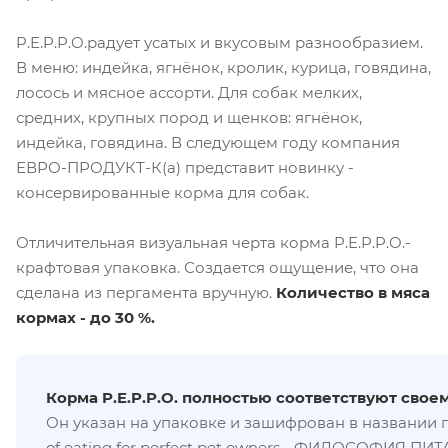
P.E.P.P.O.радует усатых и вкусовым разнообразием.
В меню: индейка, ягнёнок, кролик, курица, говядина,
лосось и мясное ассорти. Для собак мелких,
средних, крупных пород и щенков: ягнёнок,
индейка, говядина. В следующем году компания
ЕВРО-ПРОДУКТ-К(а) представит новинку -
консервированные корма для собак.
Отличительная визуальная черта корма P.E.P.P.O.-
крафтовая упаковка. Создается ощущение, что она
сделана из пергамента вручную.
Количество в мяса
кормах - до 30 %.
Корма P.E.P.P.O. полностью соответствуют свое
Он указан на упаковке и зашифрован в названии
of eating for perfect pet owners
- ФИЛОСОФИЯ ПИТ