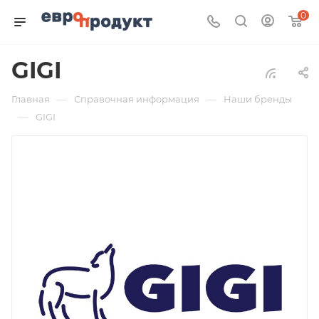
0
GIGI
—
—
Главная
Справочная информация
Наши бренды
—
GIGI