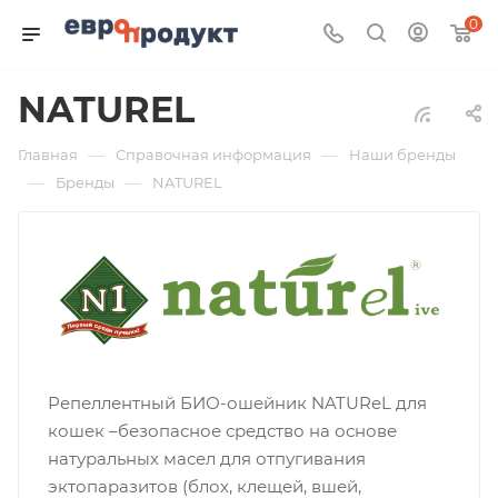
0
NATUREL
—
—
Главная
Справочная информация
Наши бренды
—
—
Бренды
NATUREL
Репеллентный БИО-ошейник NATUReL для
кошек –безопасное средство на основе
натуральных масел для отпугивания
эктопаразитов (блох, клещей, вшей,