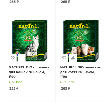
265
₽
265
₽
NATUREL BIO ошейник
NATUREL BIO ошейник
для кошек №1, 35см,
для котят №1, 35см,
1*90
1*90
Много
Много
255
₽
265
₽