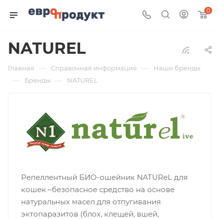
0
NATUREL
—
—
Главная
Справочная информация
Наши бренды
—
—
Бренды
NATUREL
Репеллентный БИО-ошейник NATUReL для
кошек –безопасное средство на основе
натуральных масел для отпугивания
эктопаразитов (блох, клещей, вшей,